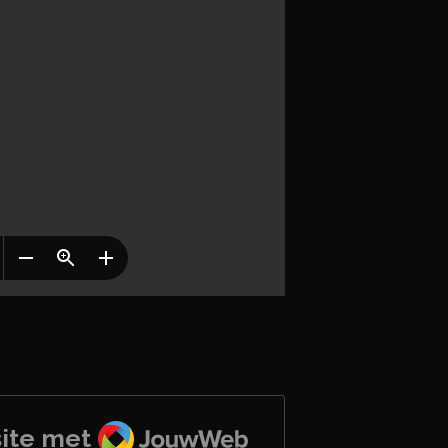
JouwWeb
ite met