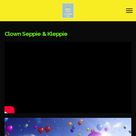
Ga
direct
naar
de
hoofdinhoud
Clown Seppie & Kleppie